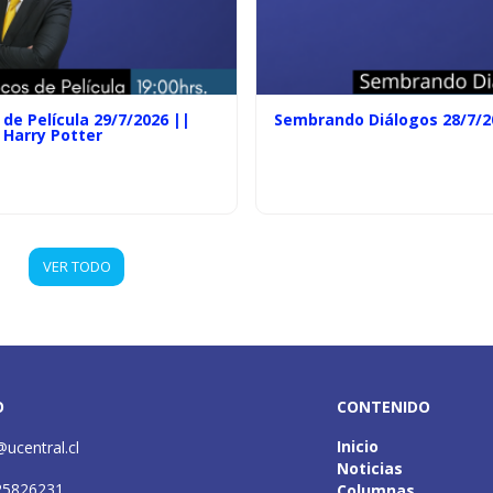
de Película 29/7/2026 ||
Sembrando Diálogos 28/7/2
 Harry Potter
VER TODO
O
CONTENIDO
Inicio
@ucentral.cl
Noticias
25826231
Columnas