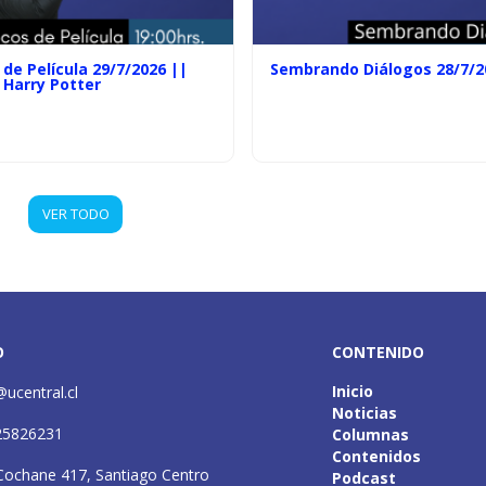
de Película 29/7/2026 ||
Sembrando Diálogos 28/7/2
 Harry Potter
VER TODO
O
CONTENIDO
Inicio
@ucentral.cl
Noticias
25826231
Columnas
Contenidos
Cochane 417, Santiago Centro
Podcast