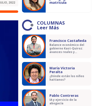
matrícula
JULIO, 2022
COLUMNAS
Leer Más
Francisco Castañeda
Balance económico del
gobierno Kast-Quiroz:
avances reales y
contradicciones
María Victoria
Peralta
¿Dónde están los niños
haitianos?
Pablo Contreras
IA y ejercicio de la
abogacía