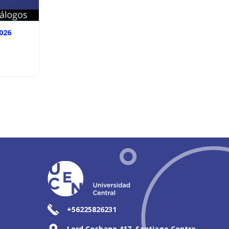
026
+56225826231
Lord Cochane 417, Santiago Centro