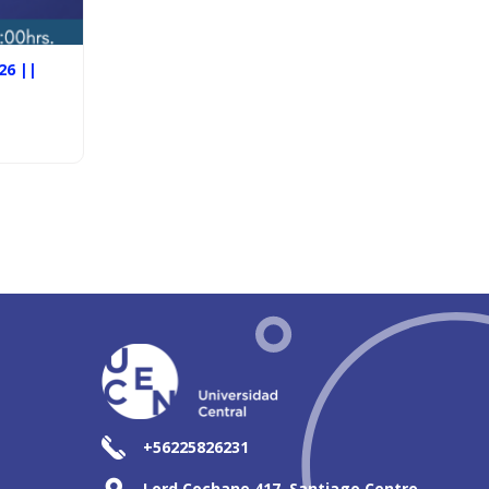
26 ||
+56225826231
Lord Cochane 417, Santiago Centro