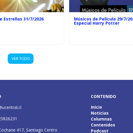
e Estrellas 31/7/2026
Músicos de Película 29/7/20
Especial Harry Potter
VER TODO
O
CONTENIDO
Inicio
@ucentral.cl
Noticias
25826231
Columnas
Contenidos
Cochane 417, Santiago Centro
Podcast