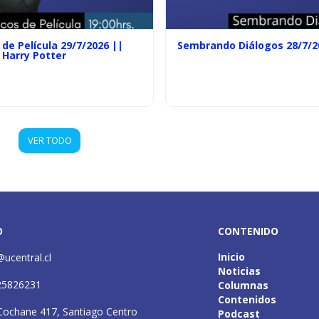
de Película 29/7/2026 ||
Sembrando Diálogos 28/7/2
 Harry Potter
VER TODO
O
CONTENIDO
Inicio
@ucentral.cl
Noticias
25826231
Columnas
Contenidos
Cochane 417, Santiago Centro
Podcast