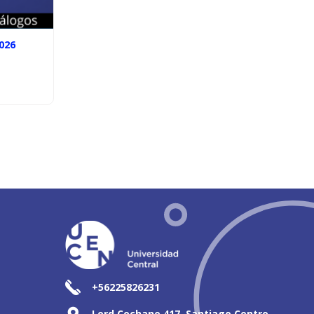
026
+56225826231
Lord Cochane 417, Santiago Centro