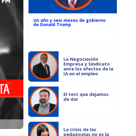
Un año y seis meses de gobierno
de Donald Trump
La Negociación
Empresa y Sindicato
ante los efectos de la
IA en el empleo
El test que dejamos
de dar
La crisis de las
pedagogías no es la