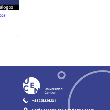
026
+56225826231
Lord Cochane 417, Santiago Centro