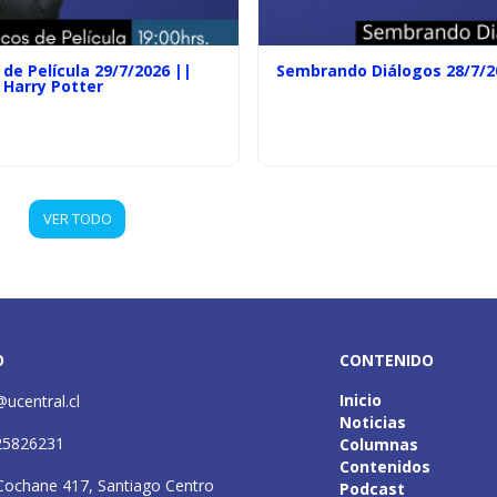
de Película 29/7/2026 ||
Sembrando Diálogos 28/7/2
 Harry Potter
VER TODO
O
CONTENIDO
Inicio
@ucentral.cl
Noticias
25826231
Columnas
Contenidos
Cochane 417, Santiago Centro
Podcast