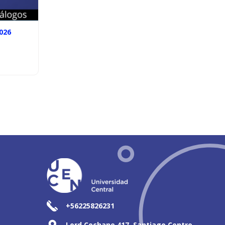
026
+56225826231
Lord Cochane 417, Santiago Centro