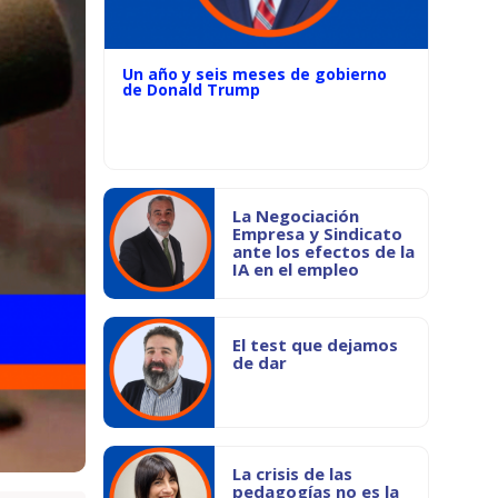
Un año y seis meses de gobierno
de Donald Trump
La Negociación
Empresa y Sindicato
ante los efectos de la
IA en el empleo
El test que dejamos
de dar
La crisis de las
pedagogías no es la