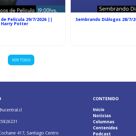
de Película 29/7/2026 ||
Sembrando Diálogos 28/7/2
 Harry Potter
VER TODO
O
CONTENIDO
Inicio
@ucentral.cl
Noticias
25826231
Columnas
Contenidos
Cochane 417, Santiago Centro
Podcast