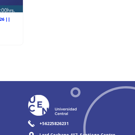
26 ||
+56225826231
Lord Cochane 417, Santiago Centro