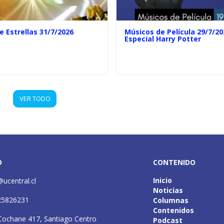
e Estrellas 31/7/2026
Músicos de Película 29/7/20
Especial Harry Potter
VER TODO
O
CONTENIDO
Inicio
@ucentral.cl
Noticias
25826231
Columnas
Contenidos
Cochane 417, Santiago Centro
Podcast