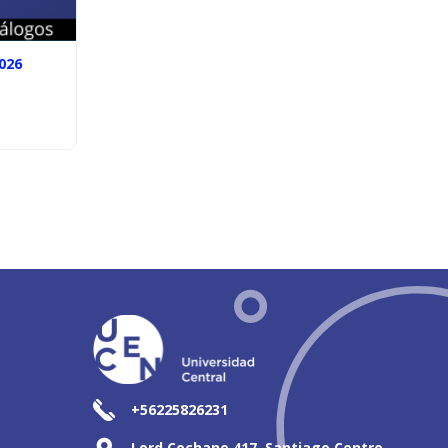
026
+56225826231
Lord Cochane 417, Santiago Centro