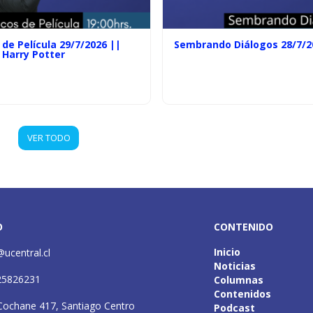
de Película 29/7/2026 ||
Sembrando Diálogos 28/7/2
 Harry Potter
VER TODO
O
CONTENIDO
Inicio
@ucentral.cl
Noticias
25826231
Columnas
Contenidos
Cochane 417, Santiago Centro
Podcast