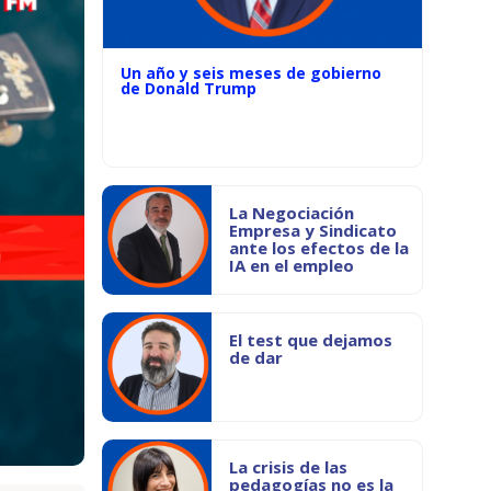
Un año y seis meses de gobierno
de Donald Trump
La Negociación
Empresa y Sindicato
ante los efectos de la
IA en el empleo
El test que dejamos
de dar
La crisis de las
pedagogías no es la