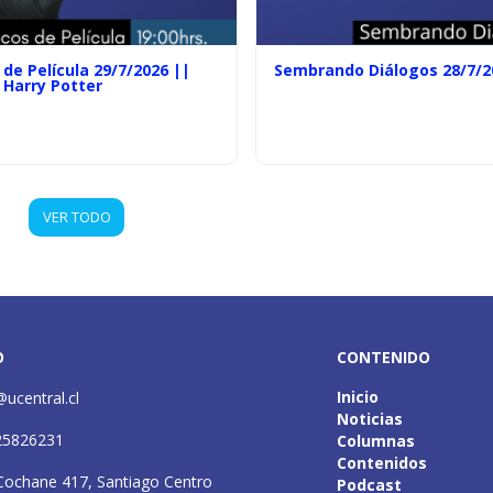
de Película 29/7/2026 ||
Sembrando Diálogos 28/7/2
 Harry Potter
VER TODO
O
CONTENIDO
Inicio
@ucentral.cl
Noticias
25826231
Columnas
Contenidos
Cochane 417, Santiago Centro
Podcast