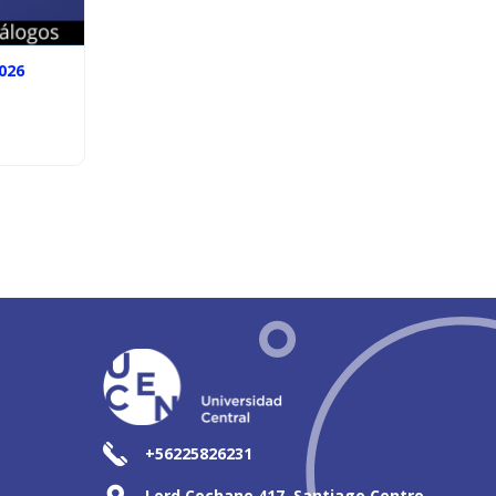
026
+56225826231
Lord Cochane 417, Santiago Centro