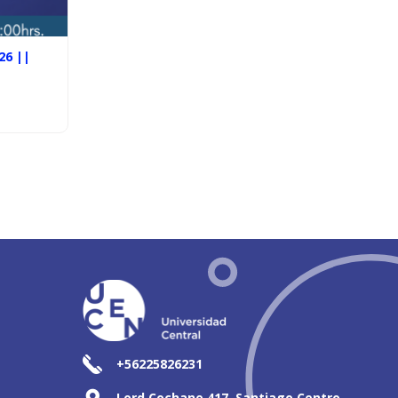
26 ||
+56225826231
Lord Cochane 417, Santiago Centro