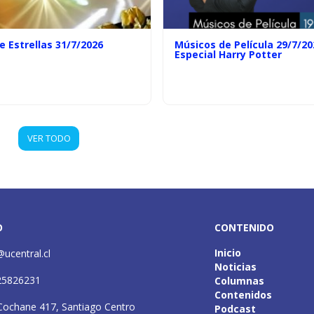
e Estrellas 31/7/2026
Músicos de Película 29/7/20
Especial Harry Potter
VER TODO
O
CONTENIDO
Inicio
@ucentral.cl
Noticias
25826231
Columnas
Contenidos
Cochane 417, Santiago Centro
Podcast