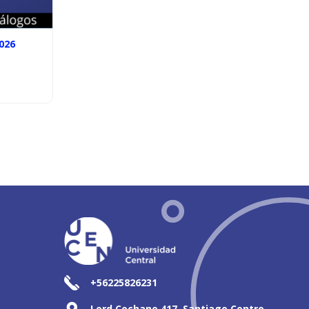
026
+56225826231
Lord Cochane 417, Santiago Centro