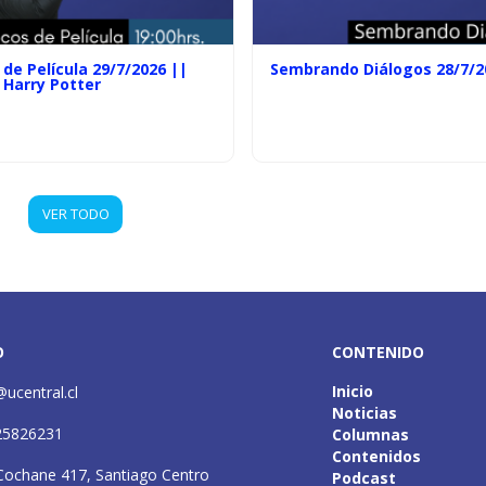
de Película 29/7/2026 ||
Sembrando Diálogos 28/7/2
 Harry Potter
VER TODO
O
CONTENIDO
Inicio
@ucentral.cl
Noticias
25826231
Columnas
Contenidos
Cochane 417, Santiago Centro
Podcast