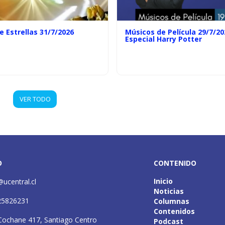
e Estrellas 31/7/2026
Músicos de Película 29/7/20
Especial Harry Potter
VER TODO
O
CONTENIDO
Inicio
@ucentral.cl
Noticias
25826231
Columnas
Contenidos
Cochane 417, Santiago Centro
Podcast