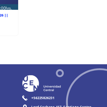
26 ||
+56225826231
Lord Cochane 417, Santiago Centro