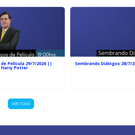
de Película 29/7/2026 ||
Sembrando Diálogos 28/7/2
 Harry Potter
VER TODO