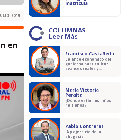
matrícula
JULIO, 2019
COLUMNAS
Leer Más
on en
Francisco Castañeda
Balance económico del
gobierno Kast-Quiroz:
avances reales y
contradicciones
María Victoria
Peralta
¿Dónde están los niños
haitianos?
Pablo Contreras
IA y ejercicio de la
abogacía