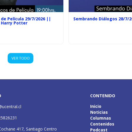
de Película 29/7/2026 ||
Sembrando Diálogos 28/7/2
 Harry Potter
VER TODO
O
CONTENIDO
Inicio
@ucentral.cl
Noticias
25826231
Columnas
Contenidos
Cochane 417, Santiago Centro
Podcast