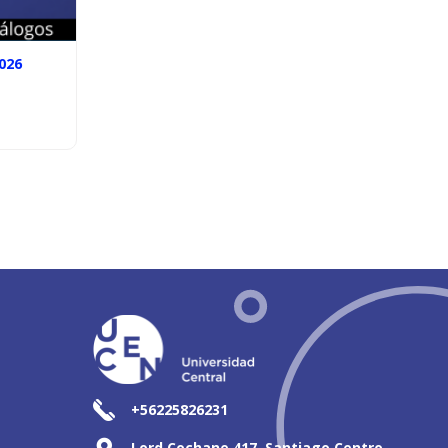
026
+56225826231
Lord Cochane 417, Santiago Centro