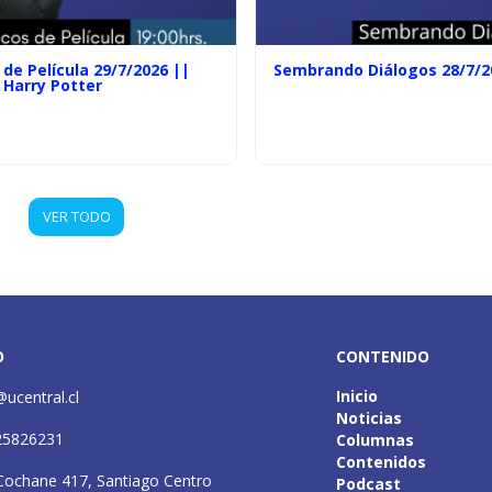
de Película 29/7/2026 ||
Sembrando Diálogos 28/7/2
 Harry Potter
VER TODO
O
CONTENIDO
Inicio
@ucentral.cl
Noticias
25826231
Columnas
Contenidos
Cochane 417, Santiago Centro
Podcast