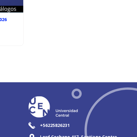
026
+56225826231
Lord Cochane 417, Santiago Centro