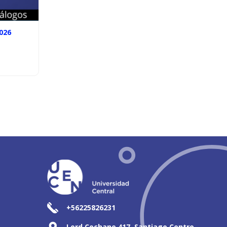
026
+56225826231
Lord Cochane 417, Santiago Centro