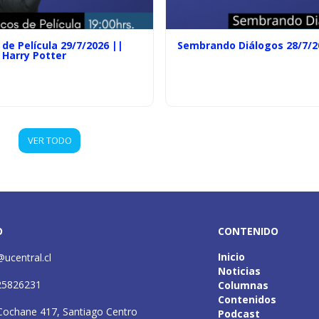
de Película 29/7/2026 ||
Sembrando Diálogos 28/7/2
 Harry Potter
VER TODO
O
CONTENIDO
Inicio
@ucentral.cl
Noticias
25826231
Columnas
Contenidos
Cochane 417, Santiago Centro
Podcast