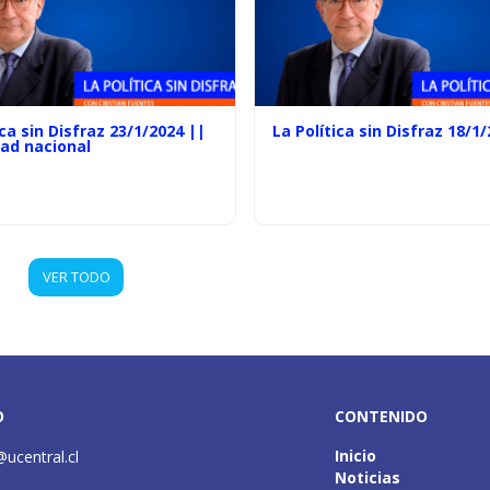
ica sin Disfraz 23/1/2024 ||
La Política sin Disfraz 18/1
dad nacional
VER TODO
O
CONTENIDO
Inicio
@ucentral.cl
Noticias