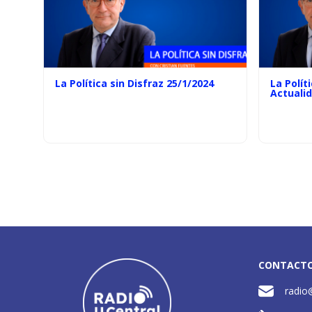
La Política sin Disfraz 25/1/2024
La Polít
Actuali
CONTACT
radio