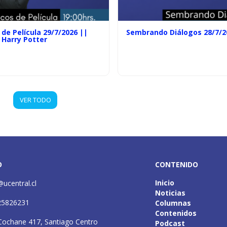
de Película 29/7/2026 ||
Sembrando Diálogos 28/7/2
 Harry Potter
VER TODO
O
CONTENIDO
Inicio
@ucentral.cl
Noticias
25826231
Columnas
Contenidos
Cochane 417, Santiago Centro
Podcast