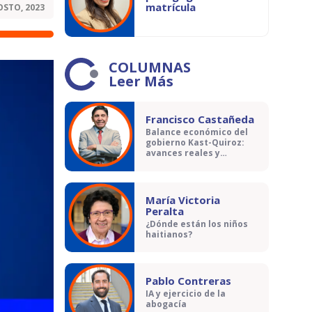
matrícula
OSTO, 2023
COLUMNAS
Leer Más
Francisco Castañeda
Balance económico del
gobierno Kast-Quiroz:
avances reales y
contradicciones
María Victoria
Peralta
¿Dónde están los niños
haitianos?
Pablo Contreras
IA y ejercicio de la
abogacía