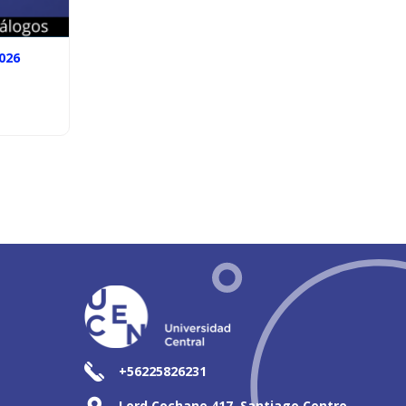
026
+56225826231
Lord Cochane 417, Santiago Centro