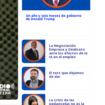
Un año y seis meses de gobierno
de Donald Trump
La Negociación
Empresa y Sindicato
ante los efectos de la
IA en el empleo
El test que dejamos
de dar
La crisis de las
pedagogías no es la