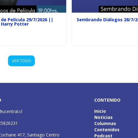
de Película 29/7/2026 ||
Sembrando Diálogos 28/7/2
 Harry Potter
VER TODO
O
CONTENIDO
Inicio
@ucentral.cl
Noticias
25826231
Columnas
Contenidos
Cochane 417, Santiago Centro
Podcast