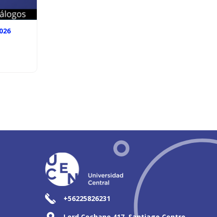
026
+56225826231
Lord Cochane 417, Santiago Centro