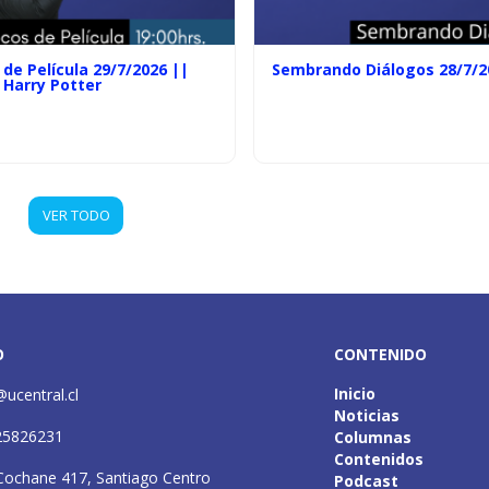
de Película 29/7/2026 ||
Sembrando Diálogos 28/7/2
 Harry Potter
VER TODO
O
CONTENIDO
Inicio
@ucentral.cl
Noticias
25826231
Columnas
Contenidos
Cochane 417, Santiago Centro
Podcast