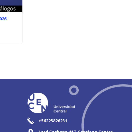
026
+56225826231
Lord Cochane 417, Santiago Centro