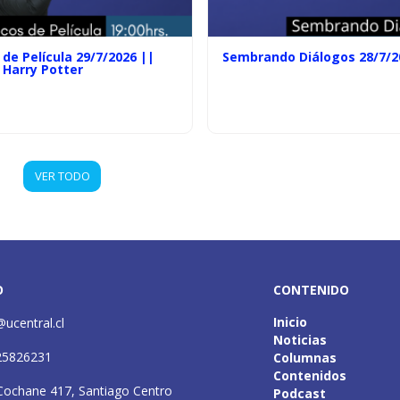
de Película 29/7/2026 ||
Sembrando Diálogos 28/7/2
 Harry Potter
VER TODO
O
CONTENIDO
Inicio
@ucentral.cl
Noticias
25826231
Columnas
Contenidos
Cochane 417, Santiago Centro
Podcast