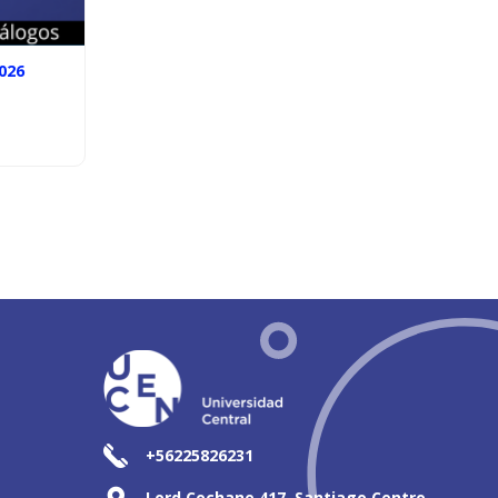
026
+56225826231
Lord Cochane 417, Santiago Centro