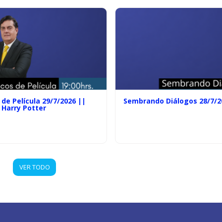
de Película 29/7/2026 ||
Sembrando Diálogos 28/7/2
 Harry Potter
VER TODO