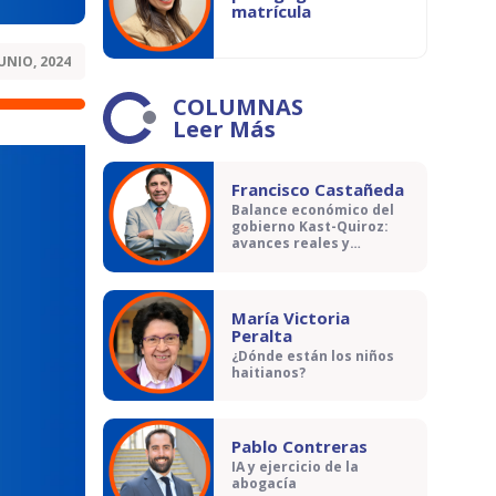
matrícula
JUNIO, 2024
COLUMNAS
Leer Más
Francisco Castañeda
Balance económico del
gobierno Kast-Quiroz:
avances reales y
contradicciones
María Victoria
Peralta
¿Dónde están los niños
haitianos?
Pablo Contreras
IA y ejercicio de la
abogacía