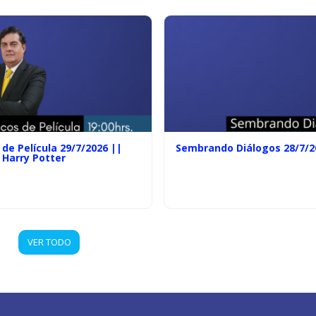
de Película 29/7/2026 ||
Sembrando Diálogos 28/7/2
 Harry Potter
VER TODO