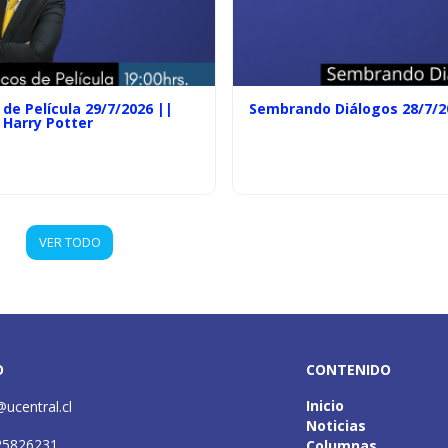
de Película 29/7/2026 ||
Sembrando Diálogos 28/7/2
 Harry Potter
VER TODO
O
CONTENIDO
Inicio
@ucentral.cl
Noticias
25826231
Columnas