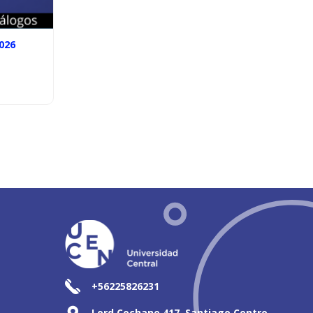
026
+56225826231
Lord Cochane 417, Santiago Centro