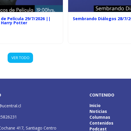
de Película 29/7/2026 ||
Sembrando Diálogos 28/7/2
 Harry Potter
VER TODO
O
CONTENIDO
Inicio
@ucentral.cl
Noticias
25826231
Columnas
Contenidos
Cochane 417, Santiago Centro
Podcast