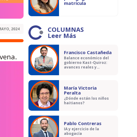
matrícula
COLUMNAS
MAYO, 2024
Leer Más
Francisco Castañeda
avena.
Balance económico del
gobierno Kast-Quiroz:
avances reales y
contradicciones
María Victoria
Peralta
¿Dónde están los niños
haitianos?
Pablo Contreras
IA y ejercicio de la
abogacía