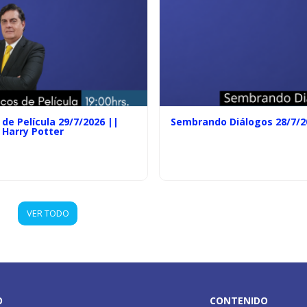
de Película 29/7/2026 ||
Sembrando Diálogos 28/7/2
 Harry Potter
VER TODO
O
CONTENIDO