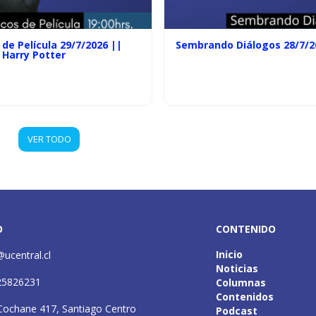
de Película 29/7/2026 ||
Sembrando Diálogos 28/7/2
 Harry Potter
VER TODO
O
CONTENIDO
Inicio
@ucentral.cl
Noticias
25826231
Columnas
Contenidos
Cochane 417, Santiago Centro
Podcast