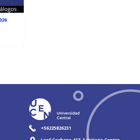
026
+56225826231
Lord Cochane 417, Santiago Centro