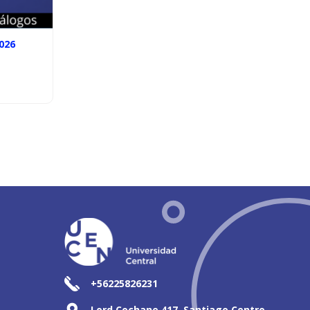
026
+56225826231
Lord Cochane 417, Santiago Centro