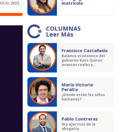
matrícula
JULIO, 2023
COLUMNAS
Leer Más
Francisco Castañeda
Balance económico del
gobierno Kast-Quiroz:
avances reales y
contradicciones
María Victoria
Peralta
¿Dónde están los niños
haitianos?
Pablo Contreras
IA y ejercicio de la
abogacía