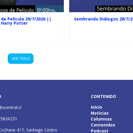
de Película 29/7/2026 ||
Sembrando Diálogos 28/7/2
 Harry Potter
VER TODO
O
CONTENIDO
Inicio
@ucentral.cl
Noticias
25826231
Columnas
Contenidos
Cochane 417, Santiago Centro
Podcast