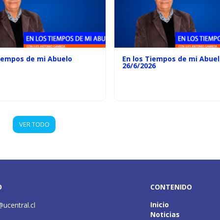
Tiempos de mi Abuelo
En los Tiempos de mi Abue
26/6/2026
VER TODO
O
CONTENIDO
Inicio
@ucentral.cl
Noticias