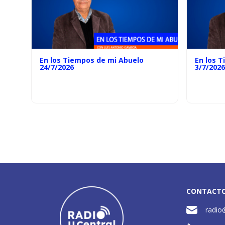
En los Tiempos de mi Abuelo
En los 
24/7/2026
3/7/2026
CONTACT
radio