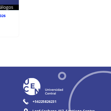
026
+56225826231
Lord Cochane 417, Santiago Centro