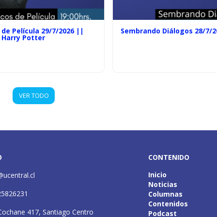
de Película 29/7/2026 ||
Sembrando Diálogos 28/7/2
 Harry Potter
VER TODO
O
CONTENIDO
Inicio
@ucentral.cl
Noticias
25826231
Columnas
Contenidos
Cochane 417, Santiago Centro
Podcast