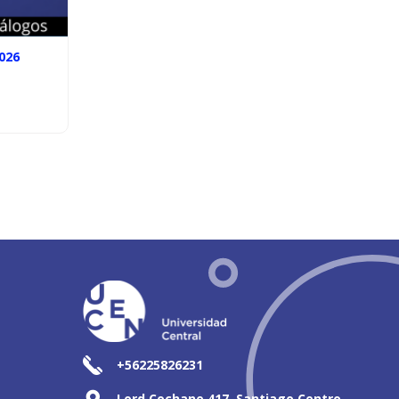
026
+56225826231
Lord Cochane 417, Santiago Centro