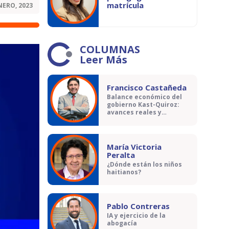
matrícula
NERO, 2023
COLUMNAS
Leer Más
Francisco Castañeda
Balance económico del
gobierno Kast-Quiroz:
avances reales y
contradicciones
María Victoria
Peralta
¿Dónde están los niños
haitianos?
Pablo Contreras
IA y ejercicio de la
abogacía