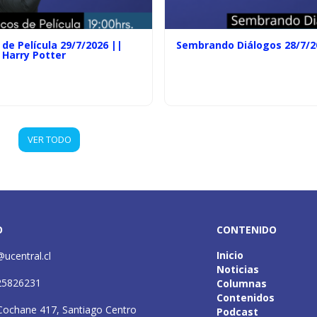
de Película 29/7/2026 ||
Sembrando Diálogos 28/7/2
 Harry Potter
VER TODO
O
CONTENIDO
Inicio
@ucentral.cl
Noticias
25826231
Columnas
Contenidos
Cochane 417, Santiago Centro
Podcast