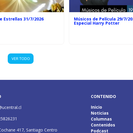
e Estrellas 31/7/2026
Músicos de Película 29/7/20
Especial Harry Potter
VER TODO
O
CONTENIDO
Inicio
@ucentral.cl
Noticias
25826231
Columnas
Contenidos
Cochane 417, Santiago Centro
Podcast