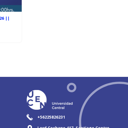
26 ||
+56225826231
Lord Cochane 417, Santiago Centro