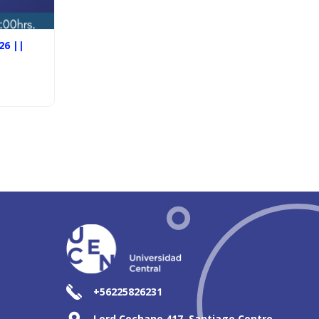
26 ||
+56225826231
Lord Cochane 417, Santiago Centro