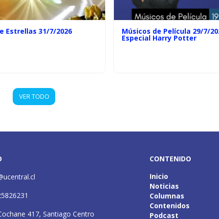
e Estrellas 31/7/2026
Músicos de Película 29/7/20
Especial Harry Potter
VER TODO
O
CONTENIDO
Inicio
@ucentral.cl
Noticias
25826231
Columnas
Contenidos
Cochane 417, Santiago Centro
Podcast