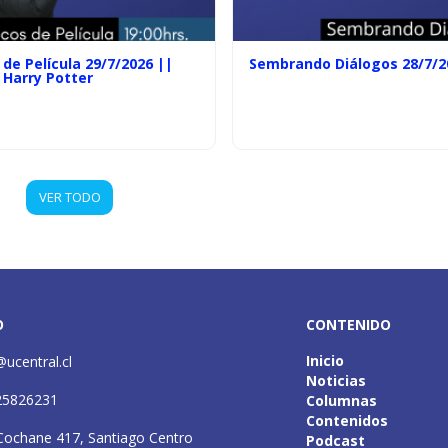
de Película 29/7/2026 ||
Sembrando Diálogos 28/7/2
 Harry Potter
VER TODO
O
CONTENIDO
Inicio
@ucentral.cl
Noticias
25826231
Columnas
Contenidos
Cochane 417, Santiago Centro
Podcast