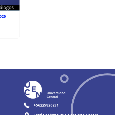
026
+56225826231
Lord Cochane 417, Santiago Centro