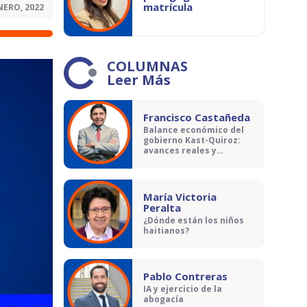
matrícula
NERO, 2022
COLUMNAS
Leer Más
Francisco Castañeda
Balance económico del
gobierno Kast-Quiroz:
avances reales y
contradicciones
María Victoria
Peralta
¿Dónde están los niños
haitianos?
Pablo Contreras
IA y ejercicio de la
abogacía