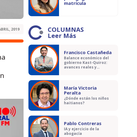
matrícula
COLUMNAS
ABRIL, 2019
Leer Más
Francisco Castañeda
na
Balance económico del
gobierno Kast-Quiroz:
avances reales y
contradicciones
en
María Victoria
Peralta
¿Dónde están los niños
haitianos?
Pablo Contreras
IA y ejercicio de la
abogacía