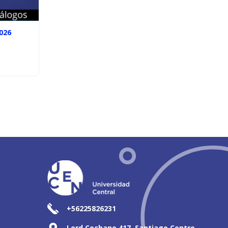
026
+56225826231
Lord Cochane 417, Santiago Centro