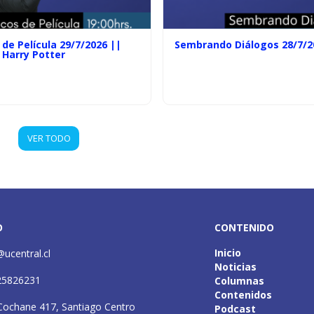
de Película 29/7/2026 ||
Sembrando Diálogos 28/7/2
 Harry Potter
VER TODO
O
CONTENIDO
Inicio
@ucentral.cl
Noticias
25826231
Columnas
Contenidos
Cochane 417, Santiago Centro
Podcast