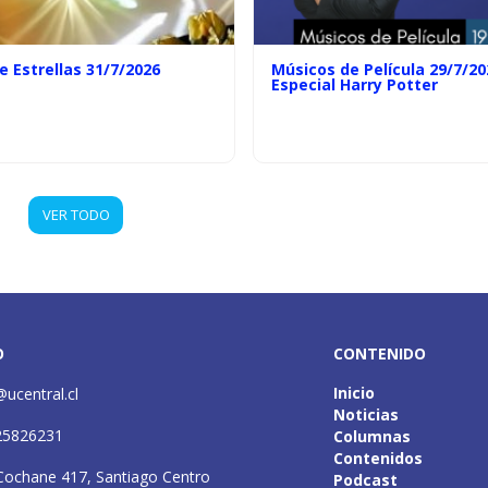
e Estrellas 31/7/2026
Músicos de Película 29/7/20
Especial Harry Potter
VER TODO
O
CONTENIDO
Inicio
@ucentral.cl
Noticias
25826231
Columnas
Contenidos
Cochane 417, Santiago Centro
Podcast