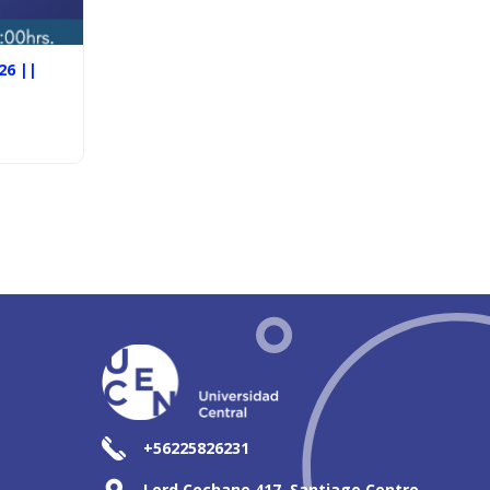
26 ||
+56225826231
Lord Cochane 417, Santiago Centro