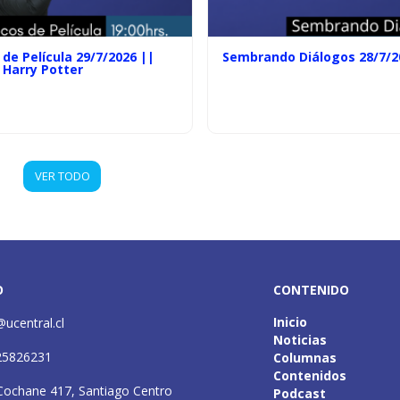
de Película 29/7/2026 ||
Sembrando Diálogos 28/7/2
 Harry Potter
VER TODO
O
CONTENIDO
Inicio
@ucentral.cl
Noticias
25826231
Columnas
Contenidos
Cochane 417, Santiago Centro
Podcast