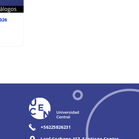
026
+56225826231
Lord Cochane 417, Santiago Centro