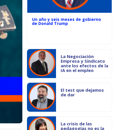
Un año y seis meses de gobierno
de Donald Trump
La Negociación
Empresa y Sindicato
ante los efectos de la
IA en el empleo
El test que dejamos
de dar
La crisis de las
pedagogías no es la