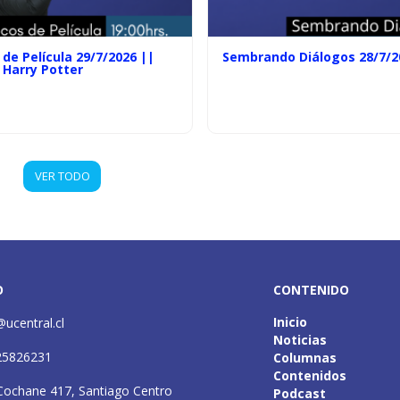
de Película 29/7/2026 ||
Sembrando Diálogos 28/7/2
 Harry Potter
VER TODO
O
CONTENIDO
Inicio
@ucentral.cl
Noticias
25826231
Columnas
Contenidos
Cochane 417, Santiago Centro
Podcast