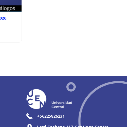
026
+56225826231
Lord Cochane 417, Santiago Centro