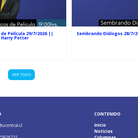
de Película 29/7/2026 ||
Sembrando Diálogos 28/7/2
 Harry Potter
VER TODO
O
CONTENIDO
Inicio
@ucentral.cl
Noticias
25826231
Columnas