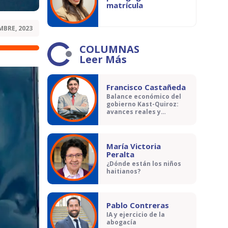
matrícula
MBRE, 2023
COLUMNAS
Leer Más
Francisco Castañeda
Balance económico del
gobierno Kast-Quiroz:
avances reales y
contradicciones
María Victoria
Peralta
¿Dónde están los niños
haitianos?
Pablo Contreras
IA y ejercicio de la
abogacía