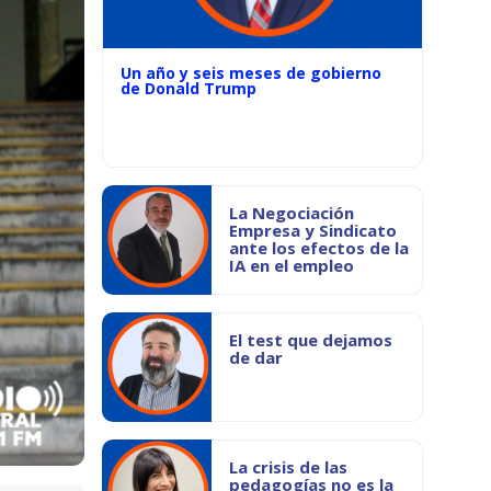
Un año y seis meses de gobierno
de Donald Trump
La Negociación
Empresa y Sindicato
ante los efectos de la
IA en el empleo
El test que dejamos
de dar
La crisis de las
pedagogías no es la