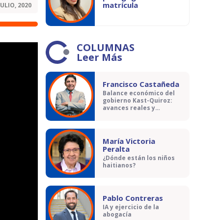
matrícula
JULIO, 2020
COLUMNAS
Leer Más
Francisco Castañeda
Balance económico del
gobierno Kast-Quiroz:
avances reales y
contradicciones
María Victoria
Peralta
¿Dónde están los niños
haitianos?
Pablo Contreras
IA y ejercicio de la
abogacía