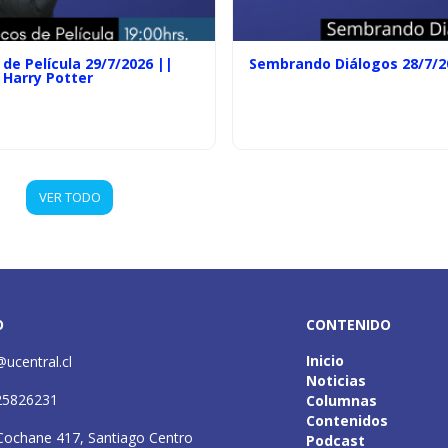
de Película 29/7/2026 ||
Sembrando Diálogos 28/7/2
 Harry Potter
VER TODO
O
CONTENIDO
Inicio
@ucentral.cl
Noticias
25826231
Columnas
Contenidos
Cochane 417, Santiago Centro
Podcast