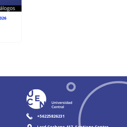
026
+56225826231
Lord Cochane 417, Santiago Centro