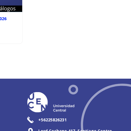
026
+56225826231
Lord Cochane 417, Santiago Centro