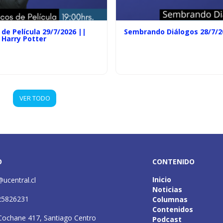
de Película 29/7/2026 ||
Sembrando Diálogos 28/7/2
 Harry Potter
VER TODO
O
CONTENIDO
Inicio
@ucentral.cl
Noticias
25826231
Columnas
Contenidos
Cochane 417, Santiago Centro
Podcast