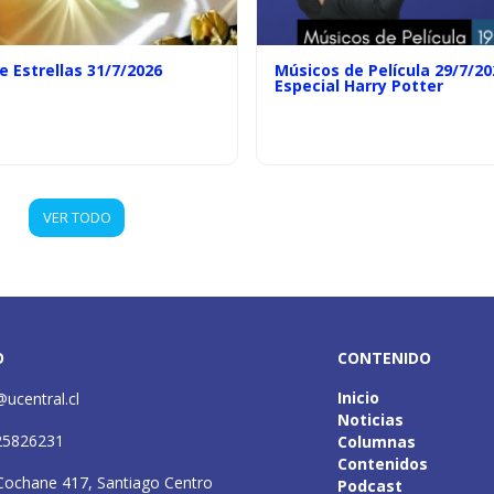
e Estrellas 31/7/2026
Músicos de Película 29/7/20
Especial Harry Potter
VER TODO
O
CONTENIDO
Inicio
@ucentral.cl
Noticias
25826231
Columnas
Contenidos
Cochane 417, Santiago Centro
Podcast