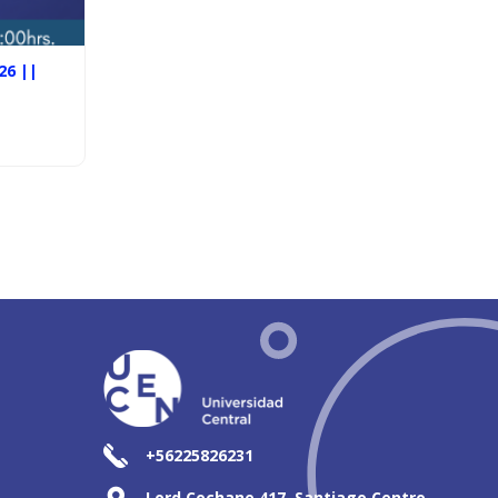
26 ||
+56225826231
Lord Cochane 417, Santiago Centro