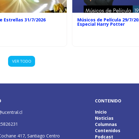
e Estrellas 31/7/2026
Músicos de Película 29/7/20
Especial Harry Potter
VER TODO
O
CONTENIDO
Inicio
@ucentral.cl
Noticias
25826231
Columnas
Contenidos
Cochane 417, Santiago Centro
Podcast