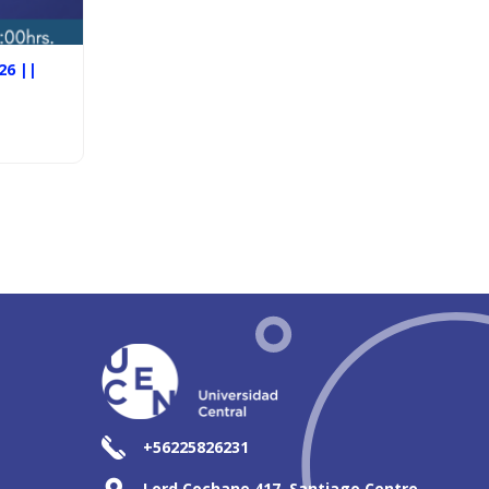
26 ||
+56225826231
Lord Cochane 417, Santiago Centro