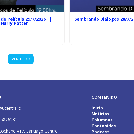
de Película 29/7/2026 ||
Sembrando Diálogos 28/7/2
 Harry Potter
VER TODO
O
CONTENIDO
Inicio
@ucentral.cl
Noticias
25826231
Columnas
Contenidos
Cochane 417, Santiago Centro
Podcast