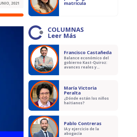
matrícula
JUNIO, 2021
COLUMNAS
Leer Más
Francisco Castañeda
Balance económico del
gobierno Kast-Quiroz:
avances reales y
contradicciones
María Victoria
Peralta
¿Dónde están los niños
haitianos?
Pablo Contreras
IA y ejercicio de la
abogacía