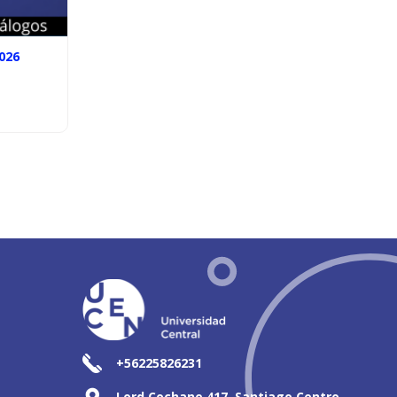
026
+56225826231
Lord Cochane 417, Santiago Centro