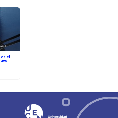
 es el
lave
?