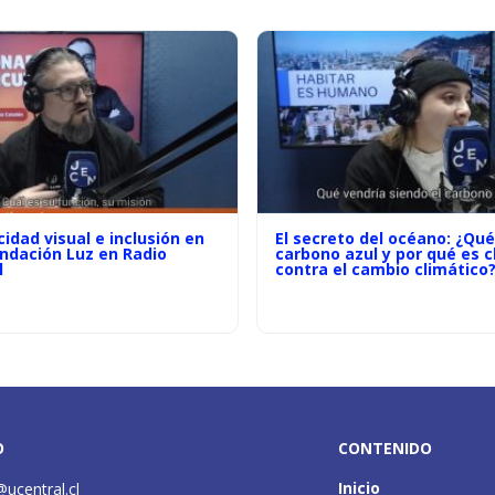
idad visual e inclusión en
El secreto del océano: ¿Qué
undación Luz en Radio
carbono azul y por qué es c
l
contra el cambio climático
O
CONTENIDO
Inicio
@ucentral.cl