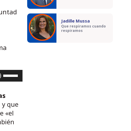
luntad
a
Jadille Mussa
Que respiramos cuando
respiramos
ema
U
t
i
as
l
a y que
i
e «el
z
mbién
a