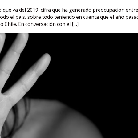
o que va del 2019, cifra que ha generado preocupación entre
todo el país, sobre todo teniendo en cuenta que el año pas
o Chile. En conversación con el […]