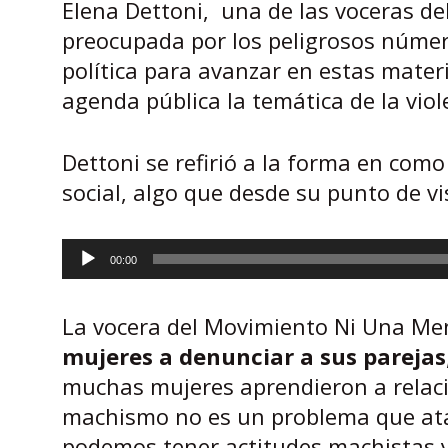
Elena Dettoni, una de las voceras d
preocupada por los peligrosos númer
política para avanzar en estas mater
agenda pública la temática de la viol
Dettoni se refirió a la forma en com
social, algo que desde su punto de vi
00:00
Reproductor
de
La vocera del Movimiento Ni Una Me
audio
mujeres a denunciar a sus parejas
muchas mujeres aprendieron a relaci
machismo no es un problema que ata
podemos tener actitudes machistas y 