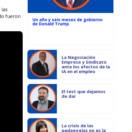
 las
ado fueron
Un año y seis meses de gobierno
de Donald Trump
La Negociación
Empresa y Sindicato
ante los efectos de la
IA en el empleo
El test que dejamos
de dar
La crisis de las
pedagogías no es la