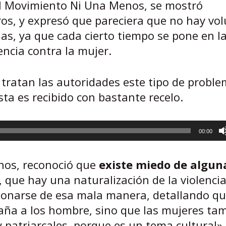
el Movimiento Ni Una Menos, se mostró
os, y expresó que pareciera que no hay vo
ias, ya que cada cierto tiempo se pone en l
encia contra la mujer.
o tratan las autoridades este tipo de probl
sta es recibido con bastante recelo.
00:00
nos, reconoció que
existe miedo de algun
, que hay una naturalización de la violenci
onarse de esa mala manera, detallando qu
ña a los hombre, sino que las mujeres ta
patriarcales, porque es un tema cultural».