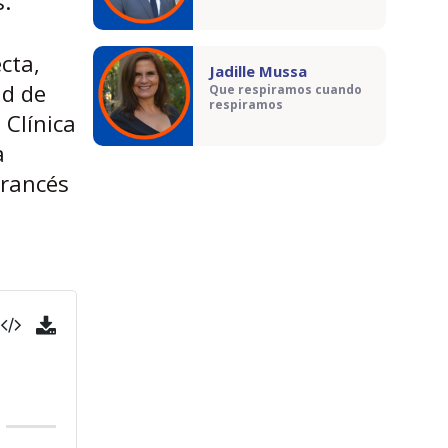
s.
cta,
Jadille Mussa
ad de
Que respiramos cuando
respiramos
 Clínica
a
Francés