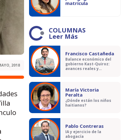
matrícula
COLUMNAS
Leer Más
Francisco Castañeda
Balance económico del
gobierno Kast-Quiroz:
MAYO, 2018
avances reales y
contradicciones
María Victoria
idades
Peralta
¿Dónde están los niños
illa
haitianos?
nculo
Pablo Contreras
a
IA y ejercicio de la
abogacía