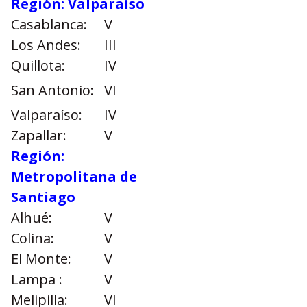
Región: Valparaíso
Casablanca:
V
Los Andes:
III
Quillota:
IV
San Antonio:
VI
Valparaíso:
IV
Zapallar:
V
Región:
Metropolitana de
Santiago
Alhué:
V
Colina:
V
El Monte:
V
Lampa :
V
Melipilla:
VI