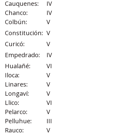
Cauquenes:
IV
Chanco:
IV
Colbún:
V
Constitución:
V
Curicó:
V
Empedrado:
IV
Hualañé:
VI
Iloca:
V
Linares:
V
Longaví:
V
Llico:
VI
Pelarco:
V
Pelluhue:
III
Rauco:
V