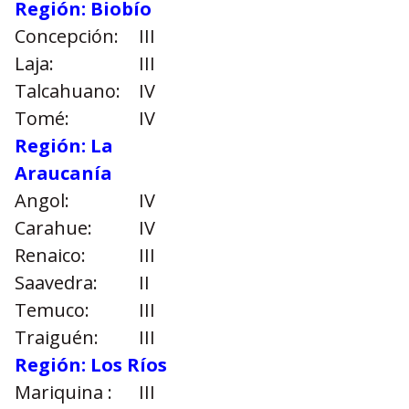
Región: Biobío
Concepción:
III
Laja:
III
Talcahuano:
IV
Tomé:
IV
Región: La
Araucanía
Angol:
IV
Carahue:
IV
Renaico:
III
Saavedra:
II
Temuco:
III
Traiguén:
III
Región: Los Ríos
Mariquina :
III